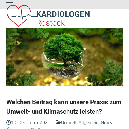
Skip
Open
Close
to
content
mobile
mobile
menu
menu
Welchen Beitrag kann unsere Praxis zum
Umwelt- und Klimaschutz leisten?
10. Dezember 2021
Umwelt
,
Allgemein
,
News