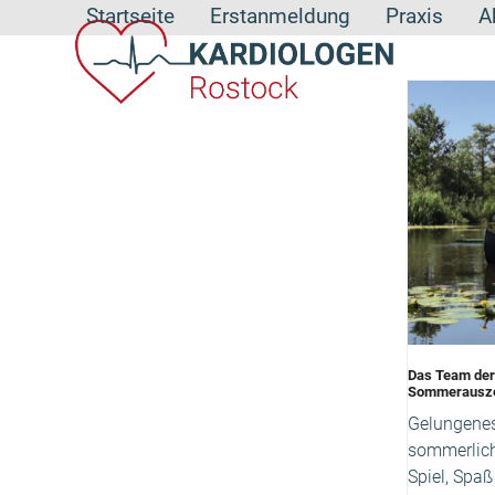
Skip
Startseite
Erstanmeldung
Praxis
A
to
content
Das Team der
Sommerauszei
Gelungenes
sommerlich
Spiel, Spa