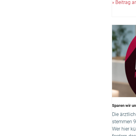
» Beitrag 
Sparen wir u
Die ärztli
stemmen 97
Wer hier kü