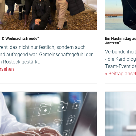
r & Weihnachtsfreude“
Ein Nachmittag au
Jantzen“
nt, das nicht nur festlich, sondern auch
Verbundenheit 
 und aufregend war. Gemeinschaftsgefühl der
- die Kardiolo
n Rostock gestärkt.
Team-Event de
ansehen
» Beitrag ans