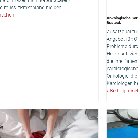
halb: Praxen nicht kaputtsparen!
d muss #Praxenland bleiben.
ansehen
Onkologische Kard
Rostock
Zusatzqualifik
Angebot für: O
Probleme durch
Herzinsuffizie
die ihre Patie
kardiologische
Onkologie, di
Kardiologen b
» Beitrag ans