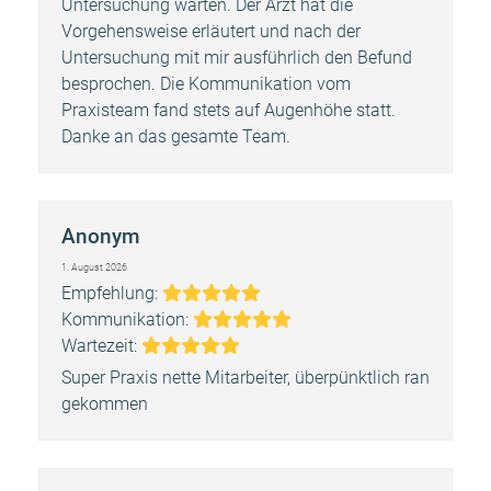
Untersuchung warten. Der Arzt hat die
Vorgehensweise erläutert und nach der
Untersuchung mit mir ausführlich den Befund
besprochen. Die Kommunikation vom
Praxisteam fand stets auf Augenhöhe statt.
Danke an das gesamte Team.
Anonym
1. August 2026
Bewertung:
Empfehlung:
5
Bewertung:
Kommunikation:
Bewertung:
5
Wartezeit:
5
Super Praxis nette Mitarbeiter, überpünktlich ran
gekommen