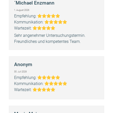
´Michael Enzmann
1. August 2026
Bewertung:
Empfehlung:
5
Bewertung:
Kommunikation:
Bewertung:
5
Wartezeit:
5
Sehr angenehmer Untersuchungstermin.
Freundliches und kompetentes Team.
Anonym
30. Juli 2026
Bewertung:
Empfehlung:
5
Bewertung:
Kommunikation:
Bewertung:
5
Wartezeit:
5