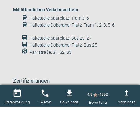
Mit öffentlichen Verkehrsmitteln
Haltestelle Saarplatz: Tram 3, 6
Haltestelle Doberaner Platz: Tram 1, 2, 3, 5, 6
Haltestelle Saarplatz: Bus 25, 27
Haltestelle Doberaner Platz: Bus 25
Parkstraße: S1, S2, S3
Zertifizierungen
Deutsche Gesellschaft für Kardiologie
today
phone
get_app
upgrade
4.8
(1556)
Erstanmeldung
Telefon
Downloads
Nach oben
Bewertung