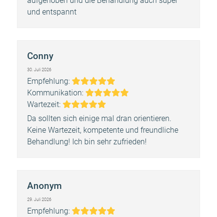
aufgehoben und die Behandlung auch super
und entspannt
Conny
30. Juli 2026
Bewertung:
Empfehlung:
5
Bewertung:
Kommunikation:
Bewertung:
5
Wartezeit:
5
Da sollten sich einige mal dran orientieren.
Keine Wartezeit, kompetente und freundliche
Behandlung! Ich bin sehr zufrieden!
Anonym
29. Juli 2026
Bewertung:
Empfehlung: