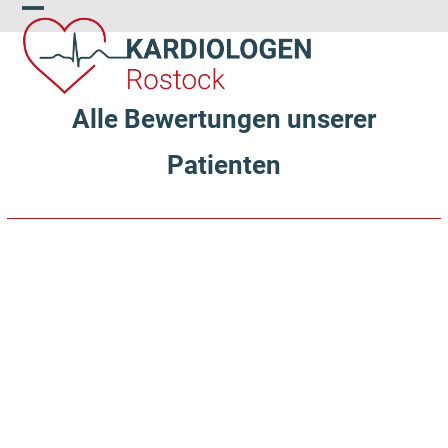
Skip
Open
Close
to
content
mobile
mobile
menu
menu
Alle Bewertungen unserer
Patienten