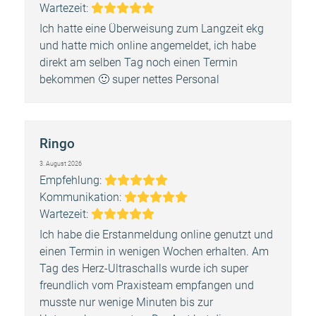
Bewertung:
5
Wartezeit:
5
Ich hatte eine Überweisung zum Langzeit ekg
und hatte mich online angemeldet, ich habe
direkt am selben Tag noch einen Termin
bekommen 🙂 super nettes Personal
Ringo
3. August 2026
Bewertung:
Empfehlung:
5
Bewertung:
Kommunikation:
Bewertung:
5
Wartezeit:
5
Ich habe die Erstanmeldung online genutzt und
einen Termin in wenigen Wochen erhalten. Am
Tag des Herz-Ultraschalls wurde ich super
freundlich vom Praxisteam empfangen und
musste nur wenige Minuten bis zur