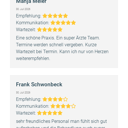
Manja Meier
30. Juli 2026
Bewertung:
Empfehlung:
5
Bewertung:
Kommunikation:
Bewertung:
5
Wartezeit:
5
Eine schöne Praxis. Ein super Ärzte Team.
Termine werden schnell vergeben. Kurze
Wartezeit bei Termin. Kann ich nur von Herzen
weiterempfehlen.
Frank Schwonbeck
30. Juli 2026
Bewertung:
Empfehlung:
4
Bewertung:
Kommunikation:
Bewertung:
4
Wartezeit:
5
sehr freundliches Personal man fühlt sich gut