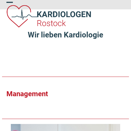
Skip
Open
Close
to
content
mobile
mobile
menu
menu
Wir lieben Kardiologie
Management