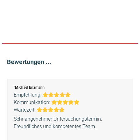
Bewertungen ...
Use
the
´Michael Enzmann
left
Bewertung:
Empfehlung:
and
5
Bewertung:
Kommunikation:
right
Bewertung:
5
Wartezeit:
arrow
5
Sehr angenehmer Untersuchungstermin.
keys
Freundliches und kompetentes Team.
to
access