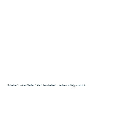
Urheber: Lukas Seiler * Rechteinhaber: mediencolleg rostock