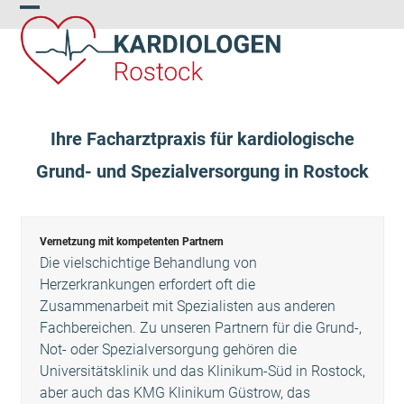
Skip
Open
Close
to
content
mobile
mobile
menu
menu
Ihre Facharztpraxis für kardiologische
Grund- und Spezialversorgung in Rostock
Use
the
left
Vernetzung mit kompetenten Partnern
and
Die vielschichtige Behandlung von
right
Herzerkrankungen erfordert oft die
arrow
Zusammenarbeit mit Spezialisten aus anderen
keys
Fachbereichen. Zu unseren Partnern für die Grund-,
to
Not- oder Spezialversorgung gehören die
access
Universitätsklinik und das Klinikum-Süd in Rostock,
the
aber auch das KMG Klinikum Güstrow, das