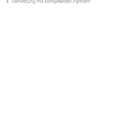
Vernetzung mit kompetenten Partnern
vorheriger
Beitrag: