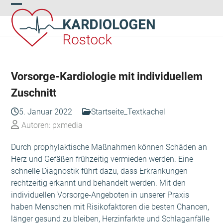
Skip
Open
Close
to
content
mobile
mobile
menu
menu
Vorsorge-Kardiologie mit individuellem
Zuschnitt
5. Januar 2022
Startseite_Textkachel
Autoren: pxmedia
Durch prophylaktische Maßnahmen können Schäden an
Herz und Gefäßen frühzeitig vermieden werden. Eine
schnelle Diagnostik führt dazu, dass Erkrankungen
rechtzeitig erkannt und behandelt werden. Mit den
individuellen Vorsorge-Angeboten in unserer Praxis
haben Menschen mit Risikofaktoren die besten Chancen,
länger gesund zu bleiben, Herzinfarkte und Schlaganfälle