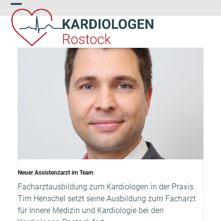
Skip
Open
Close
to
content
mobile
mobile
menu
menu
Neuer Assistenzarzt im Team
Facharztausbildung zum Kardiologen in der Praxis.
Tim Henschel setzt seine Ausbildung zum Facharzt
für Innere Medizin und Kardiologie bei den