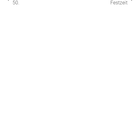
vorheriger
Nächster
50.
Festzeit
Beitrag:
Beitrag: