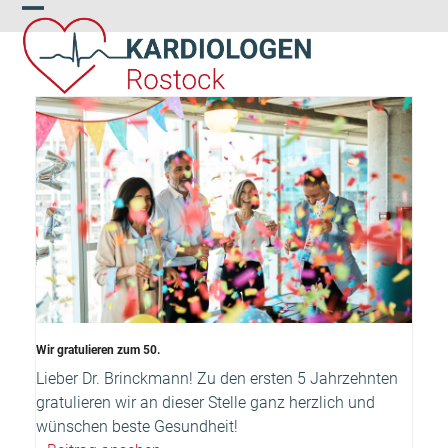
Skip
Open
Close
to
content
mobile
mobile
menu
menu
Wir gratulieren zum 50.
Lieber Dr. Brinckmann! Zu den ersten 5 Jahrzehnten
gratulieren wir an dieser Stelle ganz herzlich und
wünschen beste Gesundheit!