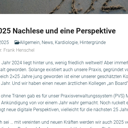
25 Nachlese und eine Perspektive
 2025
Allgemein
,
News
,
Kardiologie
,
Hintergründe
r. Frank Henschel
Jahr 2024 liegt hinter uns, wenig friedlich weltweit! Aber immerh
alt geworden. Solange existiert auch unsere Praxis, gegründet 
leich 2×25 Jahre jung geworden ist einer unserer geschätzten K
Jahr. Und wir haben einen neuen ärztlichen Kollegen „an Board“
 ohne Tränen gab es für unser Praxisverwaltungssystem (PVS) Me
 Ankündigung von vor einem Jahr wahr gemacht. Noch ruckelt e
gt neue digitale Perspektiven, vielleicht für die nächsten 25 Jah
 sei … mit vereinten und neuen Kräften werden wir auch 2025 v