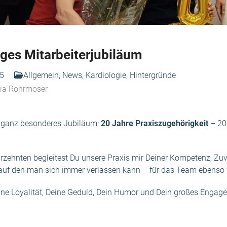
iges Mitarbeiterjubiläum
25
Allgemein
,
News
,
Kardiologie
,
Hintergründe
Pia Rohrmoser
in ganz besonderes Jubiläum:
20 Jahre Praxiszugehörigkeit
– 20 
rzehnten begleitest Du unsere Praxis mir Deiner Kompetenz, Zuver
auf den man sich immer verlassen kann – für das Team ebenso w
ine Loyalität, Deine Geduld, Dein Humor und Dein großes Engag