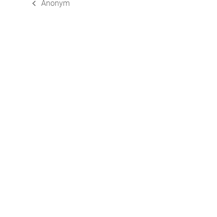
Anonym
vorheriger
Beitrag: