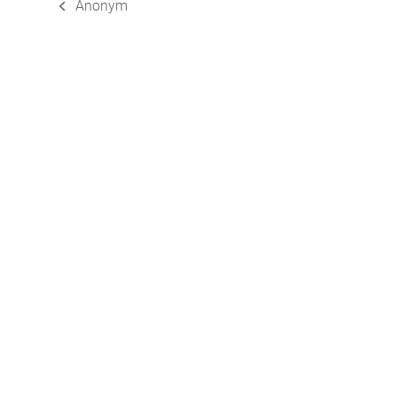
Anonym
vorheriger
Beitrag: