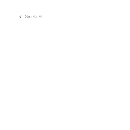
Gisela St.
vorheriger
Beitrag: