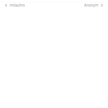
milauhro
Anonym
vorheriger
Nächster
Beitrag:
Beitrag: