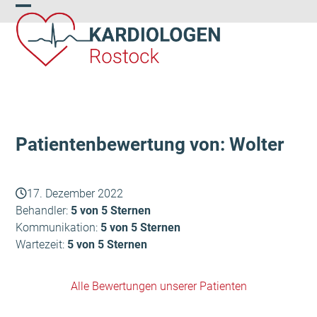
Skip
Open
Close
to
content
mobile
mobile
menu
menu
Patientenbewertung von: Wolter
17. Dezember 2022
Behandler:
5 von 5 Sternen
Kommunikation:
5 von 5 Sternen
Wartezeit:
5 von 5 Sternen
Alle Bewertungen unserer Patienten