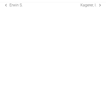
Erwin S.
Kagerer, I.
vorheriger
Nächster
Beitrag:
Beitrag: