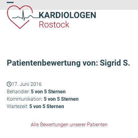
Skip
Open
Close
to
content
mobile
mobile
menu
menu
Patientenbewertung von: Sigrid S.
17. Juni 2016
Behandler:
5 von 5 Sternen
Kommunikation:
5 von 5 Sternen
Wartezeit:
5 von 5 Sternen
Alle Bewertungen unserer Patienten