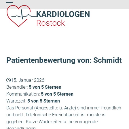
Skip
Open
Close
to
content
mobile
mobile
menu
menu
Patientenbewertung von: Schmidt
15. Januar 2026
Behandler:
5 von 5 Sternen
Kommunikation:
5 von 5 Sternen
Wartezeit:
5 von 5 Sternen
Das Personal (Angestellte u. Ärzte) sind immer freundlich
und nett. Telefonische Erreichbarkeit ist meistens
gegeben. Kurze Wartezeiten u. hervorragende
Behandlungen.