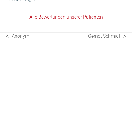
Alle Bewertungen unserer Patienten
Anonym
Gernot Schmidt
vorheriger
Nächster
Beitrag:
Beitrag: