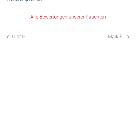
Alle Bewertungen unserer Patienten
Olaf H.
Maik B.
vorheriger
Nächster
Beitrag:
Beitrag: