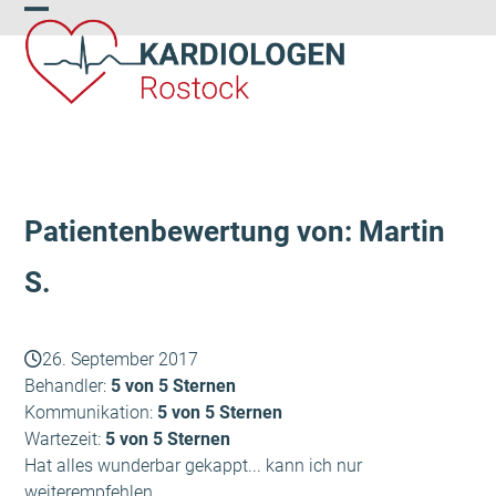
Skip
Open
Close
to
content
mobile
mobile
menu
menu
Patientenbewertung von: Martin
S.
26. September 2017
Behandler:
5 von 5 Sternen
Kommunikation:
5 von 5 Sternen
Wartezeit:
5 von 5 Sternen
Hat alles wunderbar gekappt... kann ich nur
weiterempfehlen