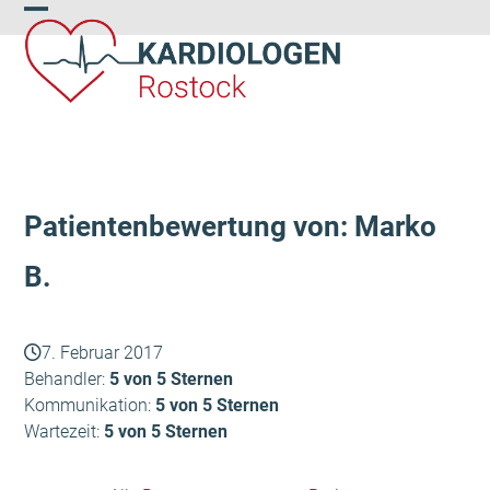
Skip
Open
Close
to
content
mobile
mobile
menu
menu
Patientenbewertung von: Marko
B.
7. Februar 2017
Behandler:
5 von 5 Sternen
Kommunikation:
5 von 5 Sternen
Wartezeit:
5 von 5 Sternen