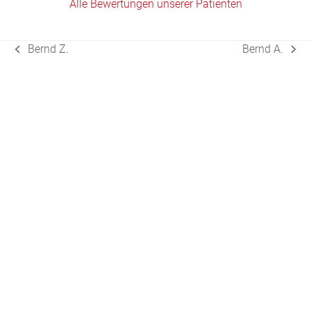
Alle Bewertungen unserer Patienten
Bernd Z.
Bernd A.
vorheriger
Nächster
Beitrag:
Beitrag: