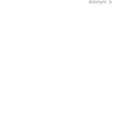
Anonym
Nächster
Beitrag: