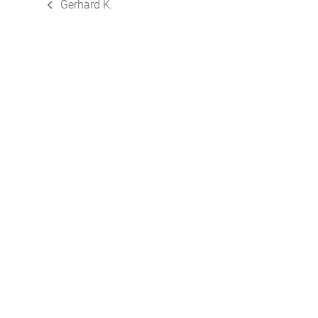
Gerhard K.
vorheriger
Beitrag: