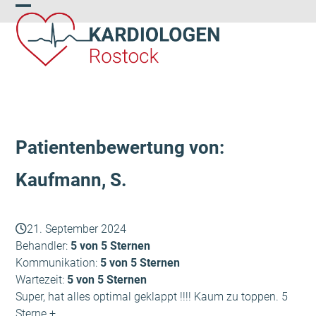
Skip
Open
Close
to
content
mobile
mobile
menu
menu
Patientenbewertung von:
Kaufmann, S.
21. September 2024
Behandler:
5 von 5 Sternen
Kommunikation:
5 von 5 Sternen
Wartezeit:
5 von 5 Sternen
Super, hat alles optimal geklappt !!!! Kaum zu toppen. 5
Sterne +