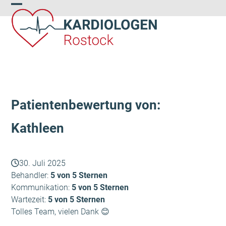
Skip
Open
Close
to
content
mobile
mobile
menu
menu
Patientenbewertung von:
Kathleen
30. Juli 2025
Behandler:
5 von 5 Sternen
Kommunikation:
5 von 5 Sternen
Wartezeit:
5 von 5 Sternen
Tolles Team, vielen Dank 😊