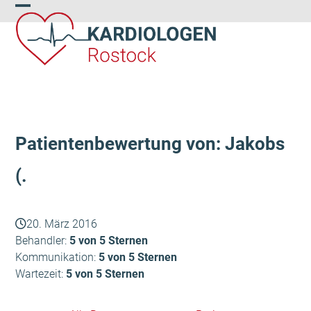
Skip
Open
Close
to
content
mobile
mobile
menu
menu
Patientenbewertung von: Jakobs
(.
20. März 2016
Behandler:
5 von 5 Sternen
Kommunikation:
5 von 5 Sternen
Wartezeit:
5 von 5 Sternen