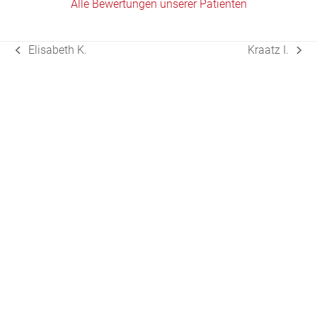
Alle Bewertungen unserer Patienten
Elisabeth K.
Kraatz I.
vorheriger
Nächster
Beitrag:
Beitrag: