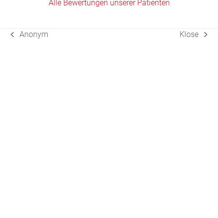
Alle Bewertungen unserer Patienten
Anonym
Klose
vorheriger
Nächster
Beitrag:
Beitrag: