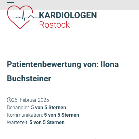
Skip
Open
Close
to
content
mobile
mobile
menu
menu
Patientenbewertung von: Ilona
Buchsteiner
26. Februar 2025
Behandler:
5 von 5 Sternen
Kommunikation:
5 von 5 Sternen
Wartezeit:
5 von 5 Sternen