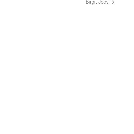
Birgit Joos
Nächster
Beitrag: