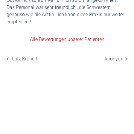
Obwohl ich zu früh war, bin ich sofort rangekommen .
Das Personal war sehr freundlich , die Schwestern
genauso wie die Ärztin . Ich kann diese Praxis nur weiter
empfehlen !
Alle Bewertungen unserer Patienten
Lutz Krönert
Anonym
vorheriger
Nächster
Beitrag:
Beitrag: