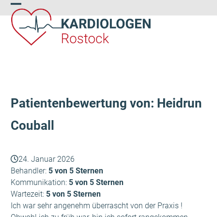
Skip
Open
Close
to
content
mobile
mobile
menu
menu
Patientenbewertung von: Heidrun
Couball
24. Januar 2026
Behandler:
5 von 5 Sternen
Kommunikation:
5 von 5 Sternen
Wartezeit:
5 von 5 Sternen
Ich war sehr angenehm überrascht von der Praxis !