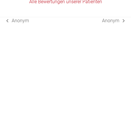
Alle Bewertungen unserer Patienten
Anonym
Anonym
vorheriger
Nächster
Beitrag:
Beitrag: