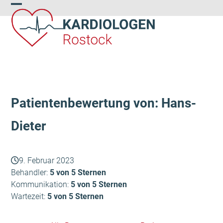
Skip
Open
Close
to
content
mobile
mobile
menu
menu
Patientenbewertung von: Hans-
Dieter
9. Februar 2023
Behandler:
5 von 5 Sternen
Kommunikation:
5 von 5 Sternen
Wartezeit:
5 von 5 Sternen