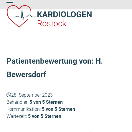
Skip
Open
Close
to
content
mobile
mobile
menu
menu
Patientenbewertung von: H.
Bewersdorf
28. September 2023
Behandler:
5 von 5 Sternen
Kommunikation:
5 von 5 Sternen
Wartezeit:
5 von 5 Sternen