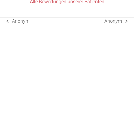
Alle Bewertungen unserer Patienten
Anonym
Anonym
vorheriger
Nächster
Beitrag:
Beitrag: