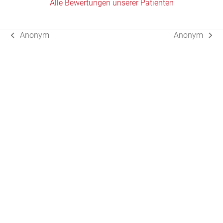
Alle Bewertungen unserer Patienten
Anonym
Anonym
vorheriger
Nächster
Beitrag:
Beitrag: