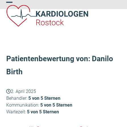
Skip
Open
Close
to
content
mobile
mobile
menu
menu
Patientenbewertung von: Danilo
Birth
2. April 2025
Behandler:
5 von 5 Sternen
Kommunikation:
5 von 5 Sternen
Wartezeit:
5 von 5 Sternen