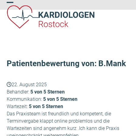
Skip
Open
Close
to
content
mobile
mobile
menu
menu
Patientenbewertung von: B.Mank
22. August 2025
Behandler:
5 von 5 Sternen
Kommunikation:
5 von 5 Sternen
Wartezeit:
5 von 5 Sternen
Das Praxisteam ist freundlich und kompetent, die
Terminvergabe klappt online problemlos und die
Wartezeiten sind angenehm kurz .Ich kann die Praxis
uneingeschränkt weiterempfehlen