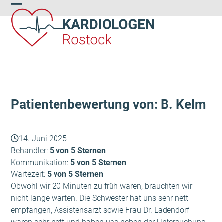
Skip
Open
Close
to
content
mobile
mobile
menu
menu
Patientenbewertung von: B. Kelm
14. Juni 2025
Behandler:
5 von 5 Sternen
Kommunikation:
5 von 5 Sternen
Wartezeit:
5 von 5 Sternen
Obwohl wir 20 Minuten zu früh waren, brauchten wir
nicht lange warten. Die Schwester hat uns sehr nett
empfangen, Assistensarzt sowie Frau Dr. Ladendorf
waren sehr nett und haben uns neben der Untersuchung