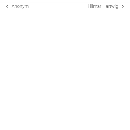
Anonym
Hilmar Hartwig
vorheriger
Nächster
Beitrag:
Beitrag: