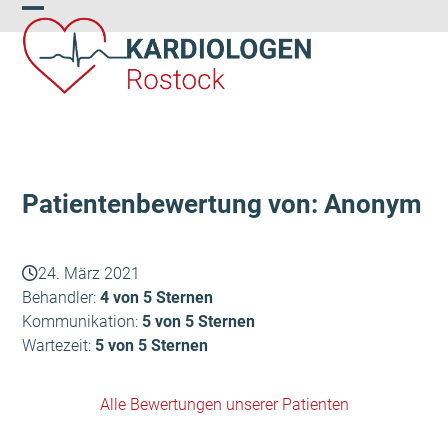
Skip
Open
Close
to
content
mobile
mobile
menu
menu
Patientenbewertung von: Anonym
24. März 2021
Behandler:
4 von 5 Sternen
Kommunikation:
5 von 5 Sternen
Wartezeit:
5 von 5 Sternen
Alle Bewertungen unserer Patienten