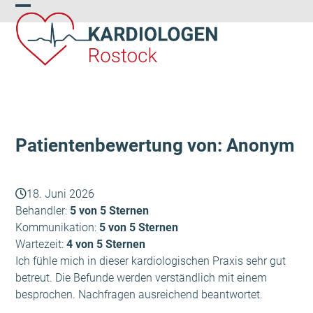
Skip
Open
Close
to
content
mobile
mobile
menu
menu
Patientenbewertung von: Anonym
18. Juni 2026
Behandler:
5 von 5 Sternen
Kommunikation:
5 von 5 Sternen
Wartezeit:
4 von 5 Sternen
Ich fühle mich in dieser kardiologischen Praxis sehr gut
betreut. Die Befunde werden verständlich mit einem
besprochen. Nachfragen ausreichend beantwortet.