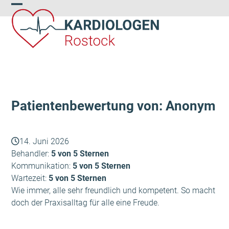
Skip
Open
Close
to
content
mobile
mobile
menu
menu
Patientenbewertung von: Anonym
14. Juni 2026
Behandler:
5 von 5 Sternen
Kommunikation:
5 von 5 Sternen
Wartezeit:
5 von 5 Sternen
Wie immer, alle sehr freundlich und kompetent. So macht
doch der Praxisalltag für alle eine Freude.