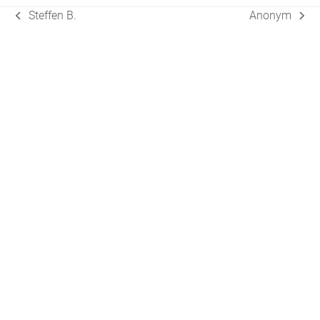
Steffen B.
Anonym
vorheriger
Nächster
Beitrag:
Beitrag: