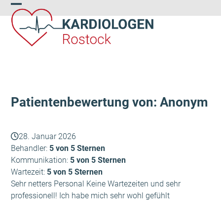
Skip
Open
Close
to
content
mobile
mobile
menu
menu
Patientenbewertung von: Anonym
28. Januar 2026
Behandler:
5 von 5 Sternen
Kommunikation:
5 von 5 Sternen
Wartezeit:
5 von 5 Sternen
Sehr netters Personal Keine Wartezeiten und sehr
professionell! Ich habe mich sehr wohl gefühlt