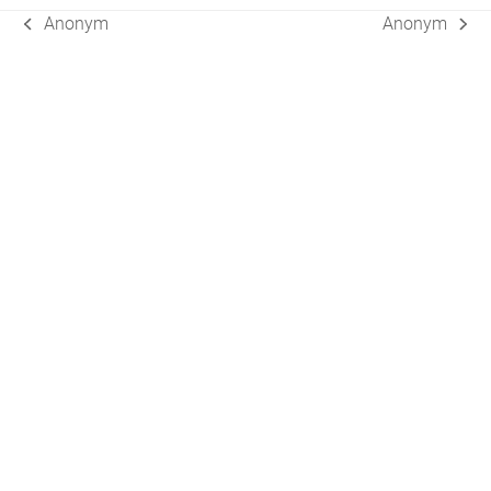
Anonym
Anonym
vorheriger
Nächster
Beitrag:
Beitrag: