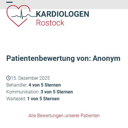
Skip
Open
Close
to
content
mobile
mobile
menu
menu
Patientenbewertung von: Anonym
15. Dezember 2025
Behandler:
4 von 5 Sternen
Kommunikation:
3 von 5 Sternen
Wartezeit:
1 von 5 Sternen
Alle Bewertungen unserer Patienten