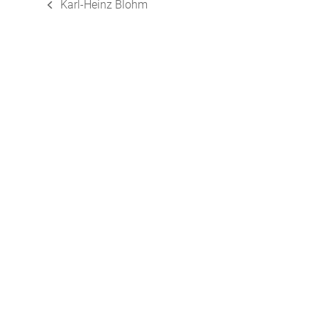
Karl-Heinz Blohm
vorheriger
Beitrag: