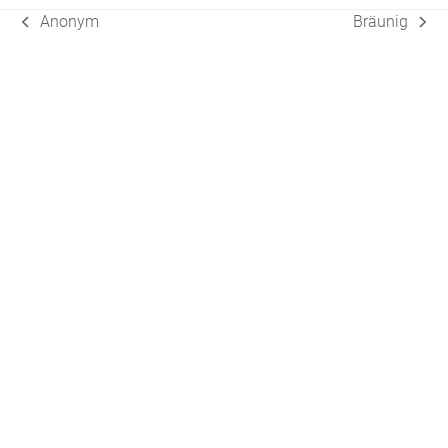
Anonym
Bräunig
vorheriger
Nächster
Beitrag:
Beitrag: