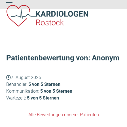
Skip
Open
Close
to
content
mobile
mobile
menu
menu
Patientenbewertung von: Anonym
7. August 2025
Behandler:
5 von 5 Sternen
Kommunikation:
5 von 5 Sternen
Wartezeit:
5 von 5 Sternen
Alle Bewertungen unserer Patienten