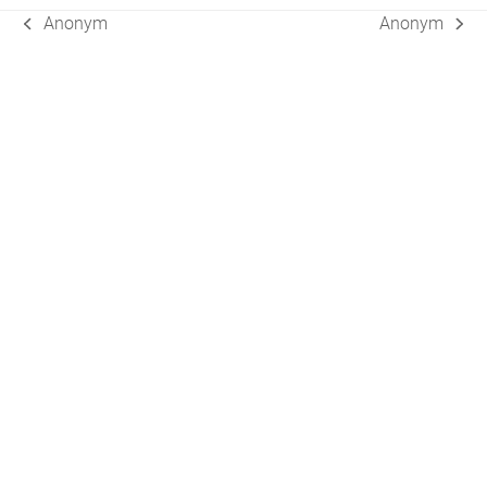
Anonym
Anonym
vorheriger
Nächster
Beitrag:
Beitrag: