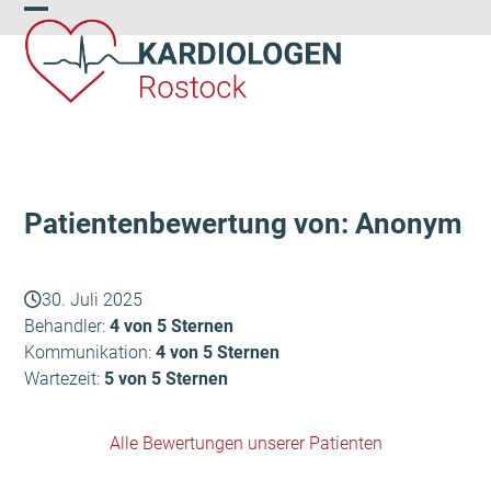
Skip
Open
Close
to
content
mobile
mobile
menu
menu
Patientenbewertung von: Anonym
30. Juli 2025
Behandler:
4 von 5 Sternen
Kommunikation:
4 von 5 Sternen
Wartezeit:
5 von 5 Sternen
Alle Bewertungen unserer Patienten