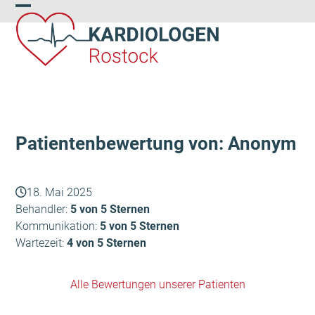
Skip
Open
Close
to
content
mobile
mobile
menu
menu
Patientenbewertung von: Anonym
18. Mai 2025
Behandler:
5 von 5 Sternen
Kommunikation:
5 von 5 Sternen
Wartezeit:
4 von 5 Sternen
Alle Bewertungen unserer Patienten