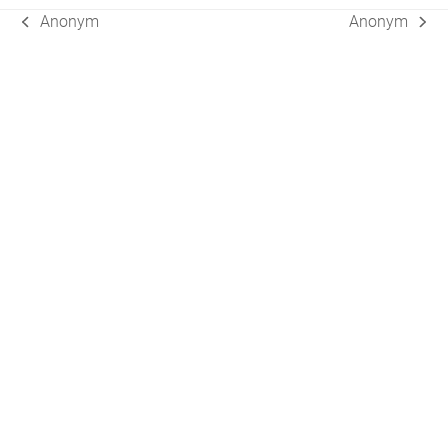
Anonym
Anonym
vorheriger
Nächster
Beitrag:
Beitrag: