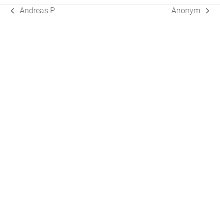
Andreas P.
Anonym
vorheriger
Nächster
Beitrag:
Beitrag: