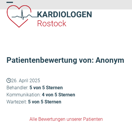
Skip
Open
Close
to
content
mobile
mobile
menu
menu
Patientenbewertung von: Anonym
26. April 2025
Behandler:
5 von 5 Sternen
Kommunikation:
4 von 5 Sternen
Wartezeit:
5 von 5 Sternen
Alle Bewertungen unserer Patienten