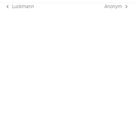
Luckmann
Anonym
vorheriger
Nächster
Beitrag:
Beitrag: