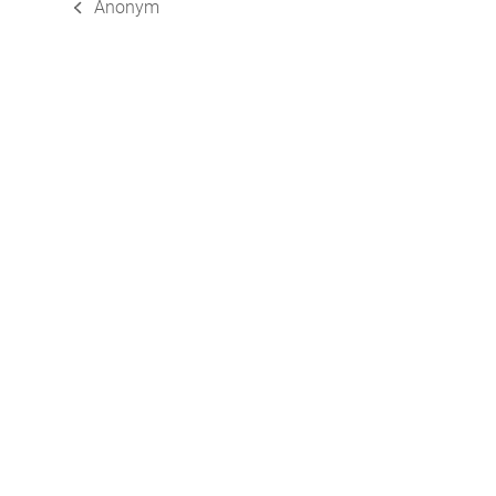
Anonym
vorheriger
Beitrag: