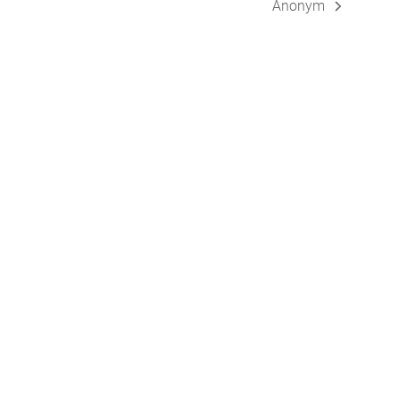
Anonym
Nächster
Beitrag: