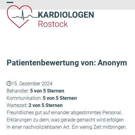
Skip
Open
Close
to
content
mobile
mobile
menu
menu
Patientenbewertung von: Anonym
15. Dezember 2024
Behandler:
5 von 5 Sternen
Kommunikation:
5 von 5 Sternen
Wartezeit:
2 von 5 Sternen
Freundliches gut auf einander abgestimmtes Personal.
Erklärungen zu dem, was gerade gemacht wird erfolgen
in einer nachvollziehbaren Art. Ein wenig Zeit mitbringen.