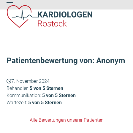
Skip
Open
Close
to
content
mobile
mobile
menu
menu
Patientenbewertung von: Anonym
7. November 2024
Behandler:
5 von 5 Sternen
Kommunikation:
5 von 5 Sternen
Wartezeit:
5 von 5 Sternen
Alle Bewertungen unserer Patienten