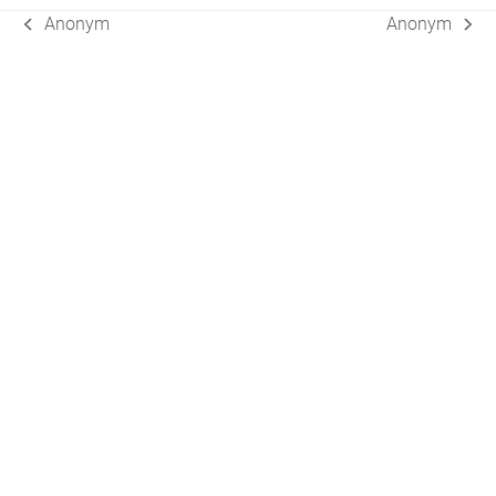
Anonym
Anonym
vorheriger
Nächster
Beitrag:
Beitrag: