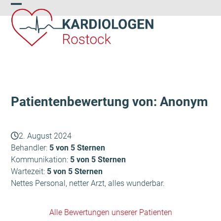
Skip
Open
Close
to
content
mobile
mobile
menu
menu
Patientenbewertung von: Anonym
2. August 2024
Behandler:
5 von 5 Sternen
Kommunikation:
5 von 5 Sternen
Wartezeit:
5 von 5 Sternen
Nettes Personal, netter Arzt, alles wunderbar.
Alle Bewertungen unserer Patienten