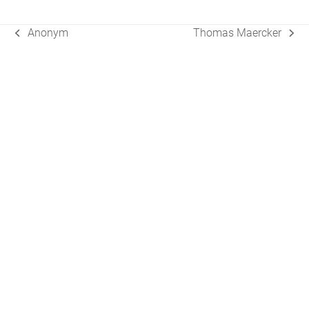
Anonym
Thomas Maercker
vorheriger
Nächster
Beitrag:
Beitrag: