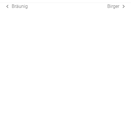
Bräunig
Birger
vorheriger
Nächster
Beitrag:
Beitrag: