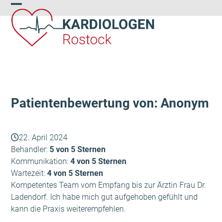
Skip
Open
Close
to
content
mobile
mobile
menu
menu
Patientenbewertung von: Anonym
22. April 2024
Behandler:
5 von 5 Sternen
Kommunikation:
4 von 5 Sternen
Wartezeit:
4 von 5 Sternen
Kompetentes Team vom Empfang bis zur Ärztin Frau Dr.
Ladendorf. Ich habe mich gut aufgehoben gefühlt und
kann die Praxis weiterempfehlen.