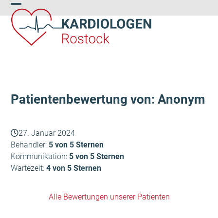
Skip
Open
Close
to
content
mobile
mobile
menu
menu
Patientenbewertung von: Anonym
27. Januar 2024
Behandler:
5 von 5 Sternen
Kommunikation:
5 von 5 Sternen
Wartezeit:
4 von 5 Sternen
Alle Bewertungen unserer Patienten