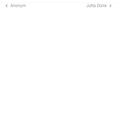
Anonym
Jutta Dürre
vorheriger
Nächster
Beitrag:
Beitrag: